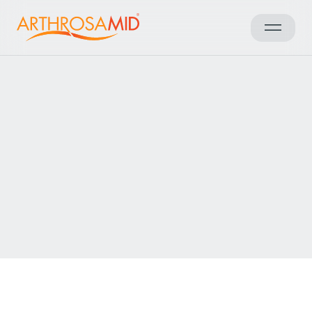
Zurück zu den Ergebnissen
Arthrosamid® Kniearthrose
Behandlung in der
Europainclinics Umeå
Kontakt aufnehmen