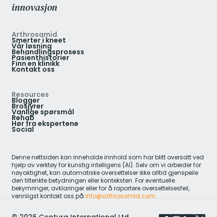
innovasjon
Arthrosamid
Smerter i kneet
Vår løsning
Behandlingsprosess
Pasienthistorier
Finn en klinikk
Kontakt oss
Resources
Blogger
Brosjyrer
Vanlige spørsmål
Rehab
Hør fra ekspertene
Social
Denne nettsiden kan inneholde innhold som har blitt oversatt ved
hjelp av verktøy for kunstig intelligens (AI). Selv om vi arbeider for
nøyaktighet, kan automatiske oversettelser ikke alltid gjenspeile
den tiltenkte betydningen eller konteksten. For eventuelle
bekymringer, avklaringer eller for å raportere oversettelsesfeil,
vennligst kontakt oss på
info@arthrosamid.com
.
©
2026
Contura International Ltd