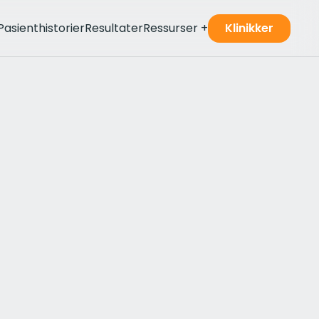
Pasienthistorier
Resultater
Ressurser
+
Klinikker