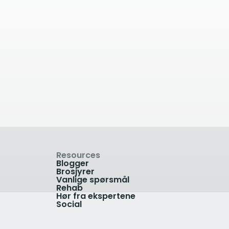
a
80.91
kilometer unna
Halden Ortopedi og
kirurgi
e
Halden, Norway
+47 69 18 38 90
ika,
Vis klinikk
Resources
Blogger
Brosjyrer
Vanlige spørsmål
Rehab
Hør fra ekspertene
Social