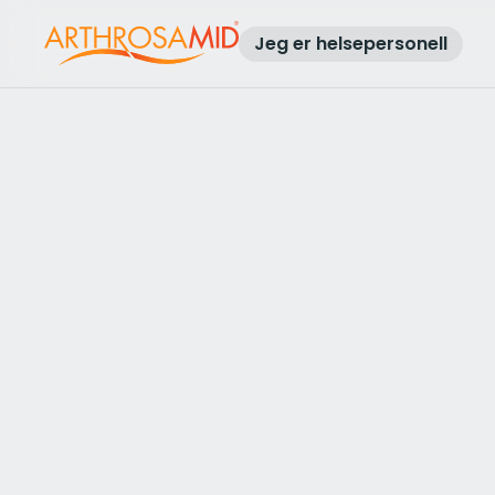
Jeg er helsepersonell
Tilbake til resultatene
Få tilgang til Arthrosamid®-beh
mot slitasjegikt i kneet på
Dr PRP Awais
Muhammad
Send en forespørsel