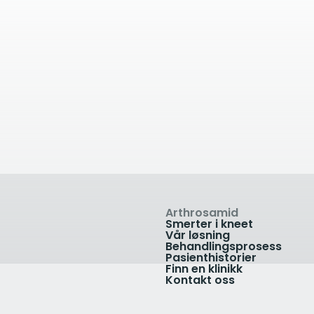
kilometer unna
19.35
kilometer unn
klinikken
Ortopedkirurgen
kalléen 3B, 0661 Oslo,
Klinikk Sandvika
y
Ortopediteknikk Sandv
19 90 70
Løkketangen 12B, 1337
Sandvika, Norway
+47 67 80 50 50
ikk
Vis klinikk
Arthrosamid
Smerter i kneet
Vår løsning
Behandlingsprosess
Pasienthistorier
Finn en klinikk
Kontakt oss