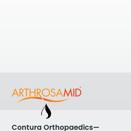
12.37
nærheten
Hvis du ønsker å finne ut hvilke
Apex
muligheter du har ved noen klinikker i
Fyrstik
nærheten, kan du ta en titt på noen
Norwa
av de nærmeste klinikkene til
Dr PRP
+47 22 
Awais Muhammad
.
Vis alle klinikker
Vis klin
Contura Orthopaedics—