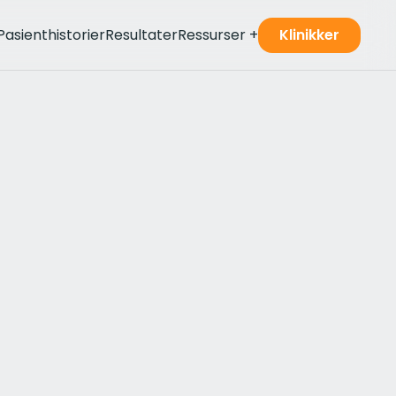
Pasienthistorier
Resultater
Ressurser
+
Klinikker