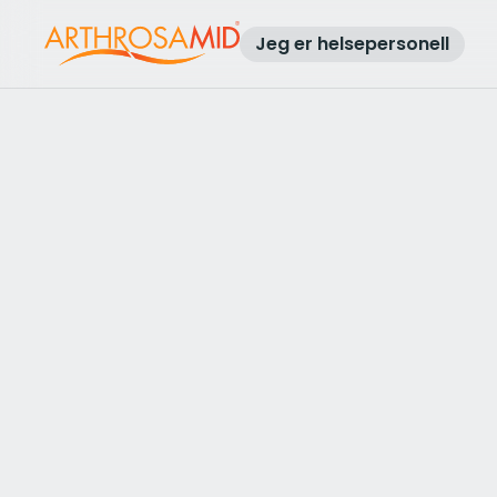
Jeg er helsepersonell
Tilbake til resultatene
Få tilgang til Arthrosamid®-beh
mot slitasjegikt i kneet på
The Lister Hospital 
Healthcare UK
Send en forespørsel