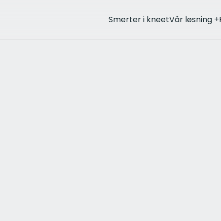
Smerter i kneet
Vår løsning
+
andling
HCA