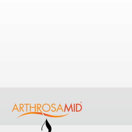
Klinikker i
0.71
nærheten
Hvis du ønsker å finne ut hvilke
LIPS 
muligheter du har ved noen klinikker i
LIPS H
nærheten, kan du ta en titt på noen
Power 
av de nærmeste klinikkene til
The
+44217
Lister Hospital HCA Healthcare UK
.
Vis alle klinikker
Vis klin