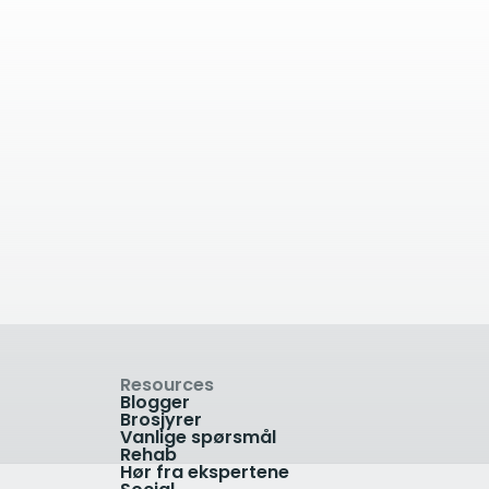
a
2.09
kilometer unna
Complete Physio
Chelsea
on
Fulham Road, Chelsea,
London SW10 9QL, UK
+4420 7482 3875
Vis klinikk
Resources
Blogger
Brosjyrer
Vanlige spørsmål
Rehab
Hør fra ekspertene