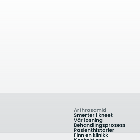
kilometer unna
2.07
kilometer unn
Battersea
Citius Health -
ealthcare, Battersea
Chelsea
Station, London, UK
321 Fulham Road, Lond
1646114
SW10 9QL, UK
ikk
Vis klinikk
Arthrosamid
Smerter i kneet
Vår løsning
Behandlingsprosess
Pasienthistorier
Finn en klinikk