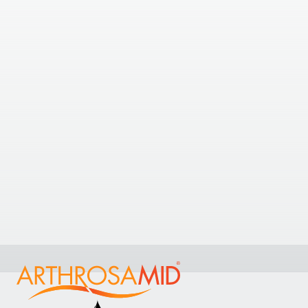
North Medafix Clinic
6905 Millcreek Dr #3, Mississauga, ON L5N 6A3,
Canada
+1 289-233-9883
1.64
kilometrów stąd
NeuPath Centre For Pain and Spine
Mississauga
2000 Argentia Rd, Plaza 4, Unit 101, Mississauga, ON,
L5N 1W1, Canada
+1 905-288-1045
Zobacz klinikę