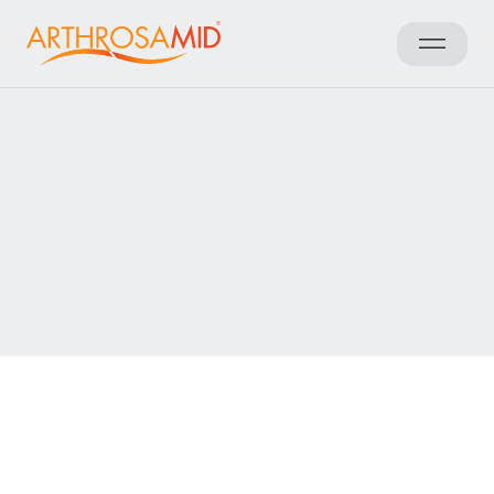
Powrót do wyników
Access Arthrosamid® Knee
Osteoarthritis Treatment at
Downsview Orthopedic Centre
Make an enquiry
Downsview Orthopaedic Centre
offers
comprehensive care for patients with joint