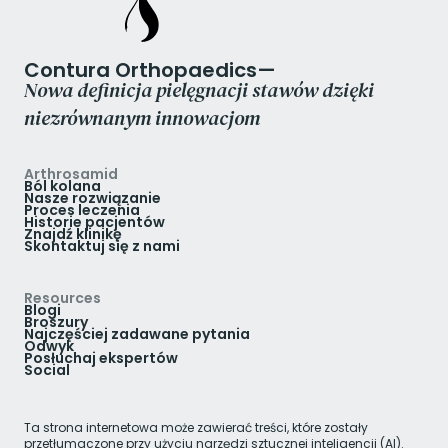
Contura Orthopaedics—
Nowa definicja pielęgnacji stawów dzięki
niezrównanym innowacjom
Arthrosamid
Ból kolana
Nasze rozwiązanie
Proces leczenia
Historie pacjentów
Znajdź klinikę
Skontaktuj się z nami
Resources
Blogi
Broszury
Najczęściej zadawane pytania
Odwyk
Posłuchaj ekspertów
Social
Ta strona internetowa może zawierać treści, które zostały
przetłumaczone przy użyciu narzędzi sztucznej inteligencji (AI).