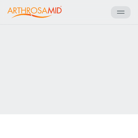
Powrót do wyników
Access Arthrosamid® Knee
Osteoarthritis Treatment at
MyAE
Make an enquiry