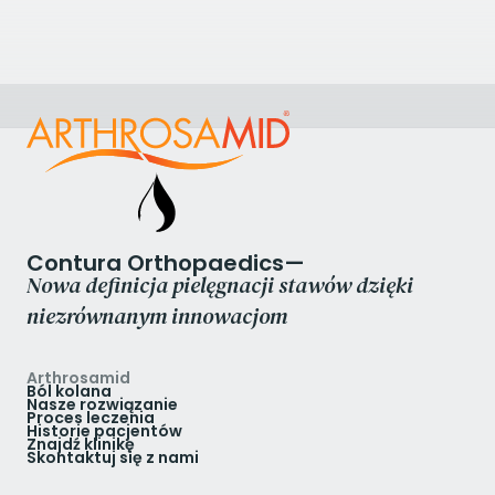
8AQ, UK
+44161 787 3495
Zobacz klinikę
Contura Orthopaedics—
Nowa definicja pielęgnacji stawów dzięki
niezrównanym innowacjom
Arthrosamid
Ból kolana
Nasze rozwiązanie
Proces leczenia
Historie pacjentów
Znajdź klinikę
Skontaktuj się z nami