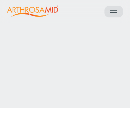
Sonuçlara geri dön
Access Arthrosamid® Knee
Osteoarthritis Treatment at
Dr PRP Awais Muhammad
Make an enquiry