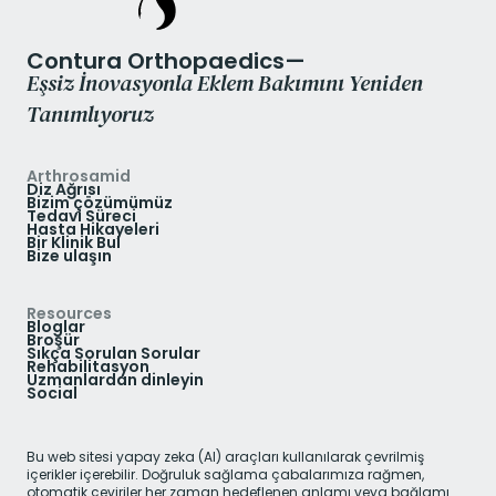
Contura Orthopaedics—
Eşsiz İnovasyonla Eklem Bakımını Yeniden
Tanımlıyoruz
Arthrosamid
Diz Ağrısı
Bizim çözümümüz
Tedavi Süreci
Hasta Hikayeleri
Bir Klinik Bul
Bize ulaşın
Resources
Bloglar
Broşür
Sıkça Sorulan Sorular
Rehabilitasyon
Uzmanlardan dinleyin
Social
Bu web sitesi yapay zeka (AI) araçları kullanılarak çevrilmiş
içerikler içerebilir. Doğruluk sağlama çabalarımıza rağmen,
otomatik çeviriler her zaman hedeflenen anlamı veya bağlamı