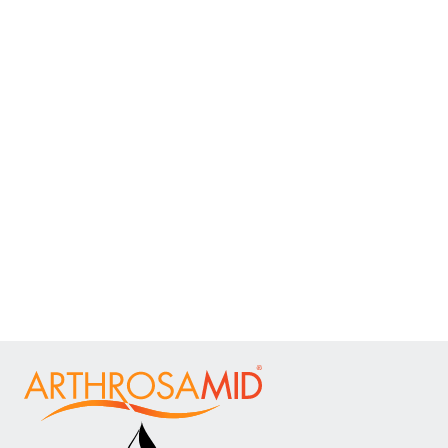
Long-lasting
Arthrosamid® is proven
to maintain a significant,
long-lasting reduction in knee osteoarthritis pain
— even four years post-treatment.
Without surgery
Arthrosamid® is a simple, one-step procedure
performed under local anaesthesia by a qualified
physician
— without surgery.