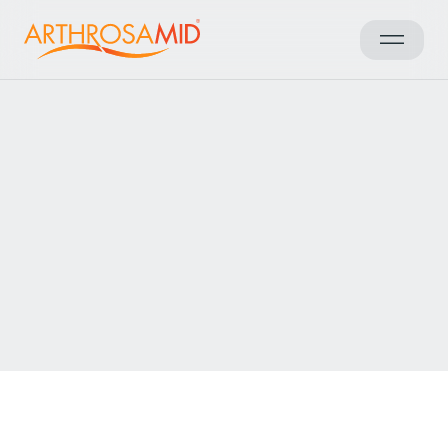
Sonuçlara geri dön
Access Arthrosamid® Knee
Osteoarthritis Treatment at
Specialist Läkarhuset
Make an enquiry