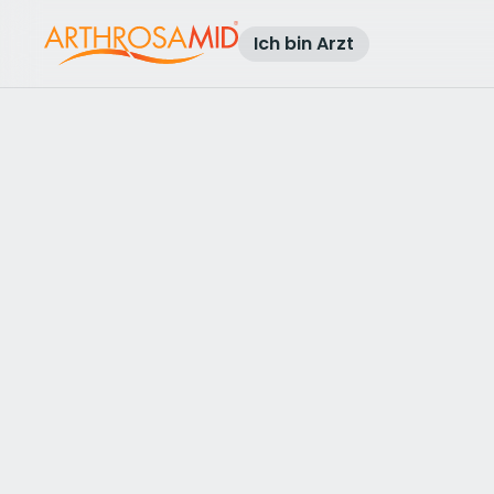
Ich bin Arzt
Zurück zu den Ergebnissen
Arthrosamid® Kniearthrose Beha
in der
Chiswick Diagnosti
Centre HCA Healthc
UK
Kontakt aufnehmen