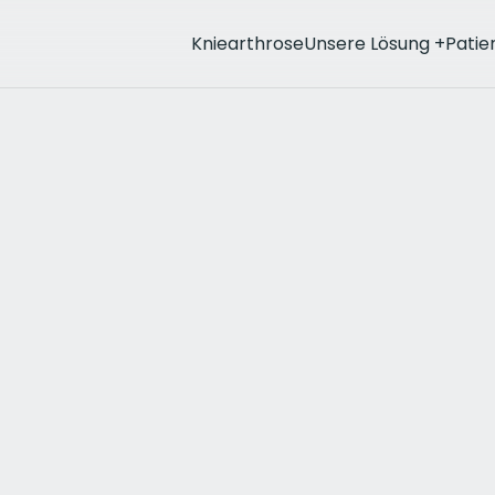
Kniearthrose
Unsere Lösung
+
Patie
ndlung
c
are