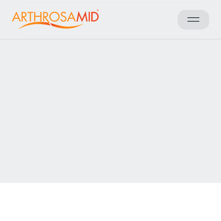
Tilbake til resultatene
Få tilgang til Arthrosamid®-
behandling mot slitasjegikt i kneet på
The Foundry Clinic
Send en forespørsel