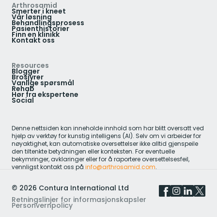
Arthrosamid
Smerter i kneet
Vår løsning
Behandlingsprosess
Pasienthistorier
Finn en klinikk
Kontakt oss
Resources
Blogger
Brosjyrer
Vanlige spørsmål
Rehab
Hør fra ekspertene
Social
Denne nettsiden kan inneholde innhold som har blitt oversatt ved
hjelp av verktøy for kunstig intelligens (AI). Selv om vi arbeider for
nøyaktighet, kan automatiske oversettelser ikke alltid gjenspeile
den tiltenkte betydningen eller konteksten. For eventuelle
bekymringer, avklaringer eller for å raportere oversettelsesfeil,
vennligst kontakt oss på
info@arthrosamid.com
.
©
2026
Contura International Ltd
Retningslinjer for informasjonskapsler
Personvernpolicy