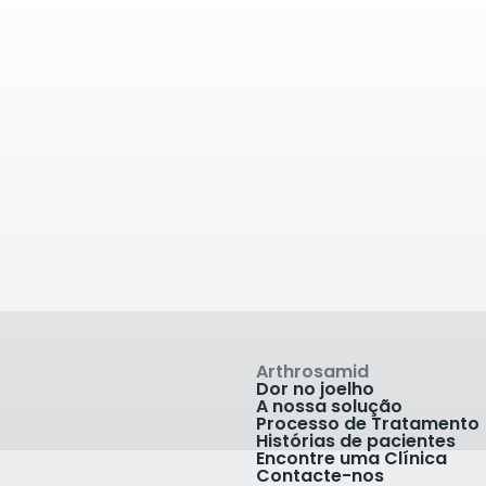
6
quilómetros de
36.89
quilómetros 
ância
distância
Porthcawl
iPS Carmarthen
le Self Help
iPS - Carmarthen With
ion, Sandville Ct,
Medispace Parc Dewi 
nd, UK
Carmarthen SA31 3HB
456 252 252
+44 3456 252 252
ínica
Ver Clínica
Arthrosamid
Dor no joelho
A nossa solução
Processo de Tratamento
Histórias de pacientes
Encontre uma Clínica
Contacte-nos