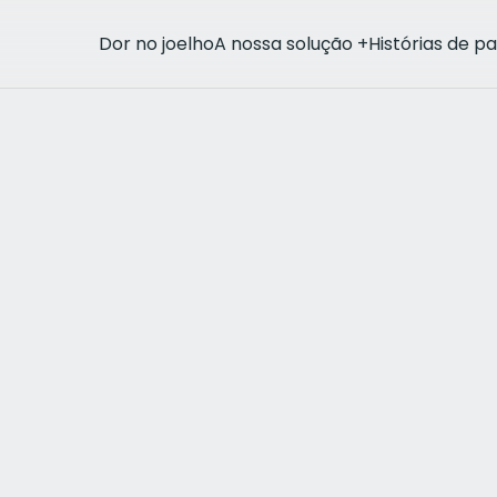
Dor no joelho
A nossa solução
+
Histórias de p
rthritis