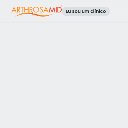
Eu sou um clínico
Voltar aos resultados
Access Arthrosamid® Knee Osteoa
Treatment at
Core Body Clinic
Swansea
Make an enquiry