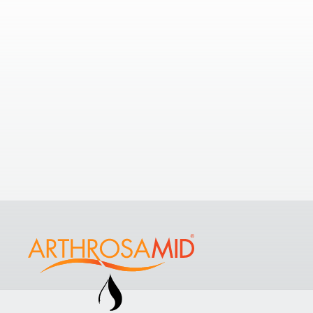
Nearby Clinics
20.3
If you’re looking to understand your
dist
options with a few nearby clinics,
take a look at some of the nearest
iPS 
clinics to
Core Body Clinic Swansea
.
Sandvil
View All Clinics
Foundat
Bridge
+ 44 3
Ver Cl