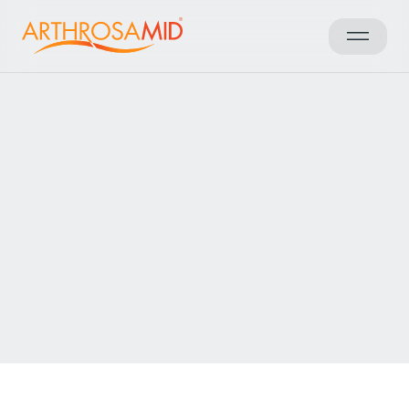
Takaisin tuloksiin
Access Arthrosamid® Knee
Osteoarthritis Treatment at
Chirurgische Praxis Dr. Bohn
und Dr. Deilmann PartG
Make an enquiry