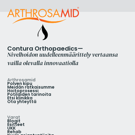
Contura Orthopaedics—
Nivelhoidon uudelleenmäärittely vertaansa
vailla olevalla innovaatiolla
Arthrosamid
Polven kipu
Meidän ratkaisumme
Hoitoprosessi
Potilaiden tarinoita
Etsi klinikka
Ota yhteyttä
Varat
Blogit
Esitteet
UKK
Rehab