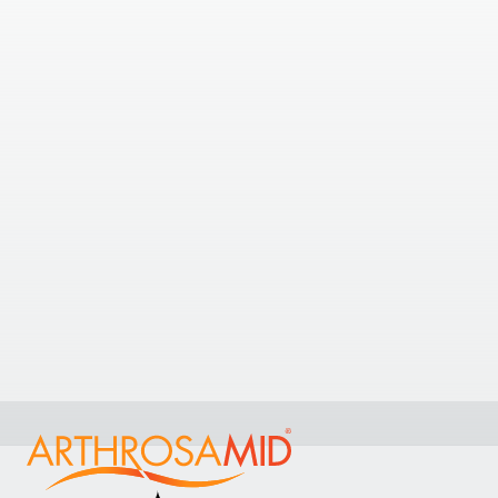
17.15
Kilometer entfernt
Practice Plus Group Shepton Mallet
Old Wells Rd, Shepton Mallet, UK
03330 607 558
19.65
Kilometer entfernt
Cleve Chiropractic and Physiotherapy
Centre
20a Cossham Street, Mangotsfield, Bristol BS16 9EN,
United Kingdom
+441179575388
Praxis anzeigen