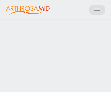
العودة إلى النتائج
Access Arthrosamid® Knee
Osteoarthritis Treatment at
Osteo and Physio Taunton
Make an enquiry