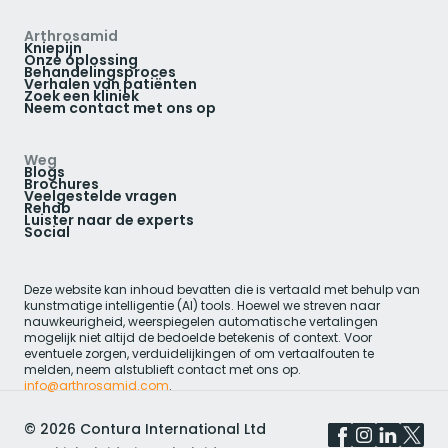
Arthrosamid
Kniepijn
Onze oplossing
Behandelingsproces
Verhalen van patiënten
Zoek een kliniek
Neem contact met ons op
Weg
Blogs
Brochures
Veelgestelde vragen
Rehab
Luister naar de experts
Social
Deze website kan inhoud bevatten die is vertaald met behulp van
kunstmatige intelligentie (AI) tools. Hoewel we streven naar
nauwkeurigheid, weerspiegelen automatische vertalingen
mogelijk niet altijd de bedoelde betekenis of context. Voor
eventuele zorgen, verduidelijkingen of om vertaalfouten te
melden, neem alstublieft contact met ons op.
info@arthrosamid.com
.
©
2026
Contura International Ltd