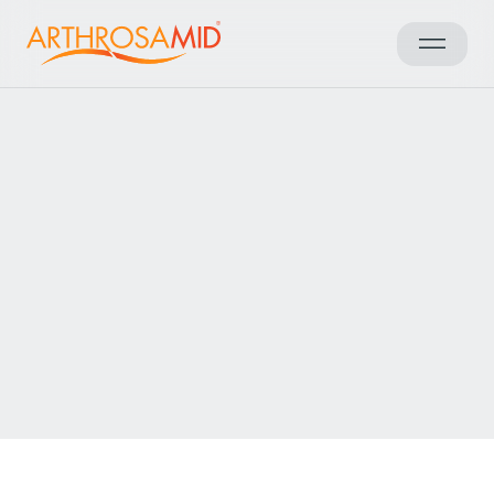
Terug naar resultaten
Access Arthrosamid® Knee
Osteoarthritis Treatment at
The London Independent
Hospital
Make an enquiry