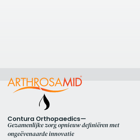
2.60
kilometer verderop
Complete Physio Lime Street
Basement Floor 37-39 Lime Street London EC3M
7AY, UK
+4420 7482 3875
Bekijk Kliniek
Contura Orthopaedics—
Gezamenlijke zorg opnieuw definiëren met
ongeëvenaarde innovatie