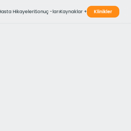
Hasta Hikayeleri
Sonuç -ları
Kaynaklar
+
Klinikler