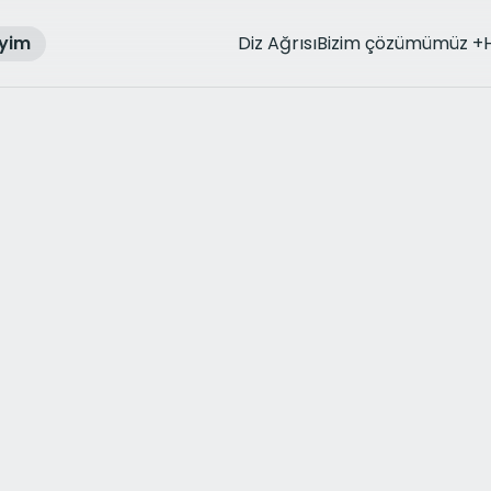
iyim
Diz Ağrısı
Bizim çözümümüz
+
rthritis
aging