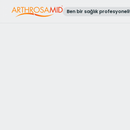
Ben bir sağlık profesyonel
Sonuçlara geri dön
Access Arthrosamid® Knee Osteoa
Treatment at
MSK Ultrasound Im
& Injection Clinic
Make an enquiry