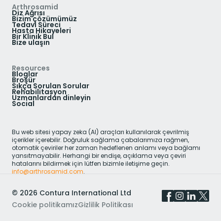
Arthrosamid
Diz Ağrısı
Bizim çözümümüz
Tedavi Süreci
Hasta Hikayeleri
Bir Klinik Bul
Bize ulaşın
Resources
Bloglar
Broşür
Sıkça Sorulan Sorular
Rehabilitasyon
Uzmanlardan dinleyin
Social
Bu web sitesi yapay zeka (AI) araçları kullanılarak çevrilmiş
içerikler içerebilir. Doğruluk sağlama çabalarımıza rağmen,
otomatik çeviriler her zaman hedeflenen anlamı veya bağlamı
yansıtmayabilir. Herhangi bir endişe, açıklama veya çeviri
hatalarını bildirmek için lütfen bizimle iletişime geçin.
info@arthrosamid.com
.
©
2026
Contura International Ltd
Cookie politikamız
Gizlilik Politikası