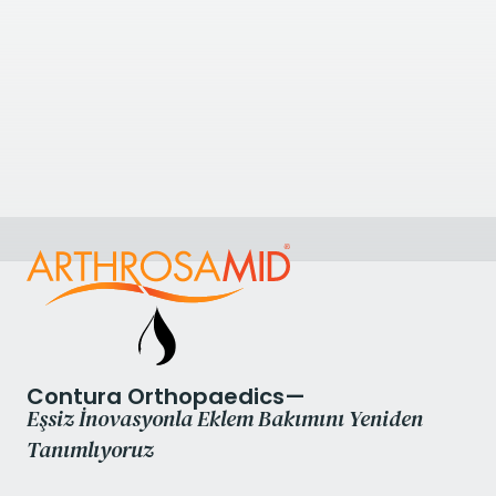
2.09
kilometre uzakta
Complete Physio Chelsea
Fulham Road, Chelsea, London SW10 9QL, UK
+4420 7482 3875
Kliniği Görüntüle
Contura Orthopaedics—
Eşsiz İnovasyonla Eklem Bakımını Yeniden
Tanımlıyoruz