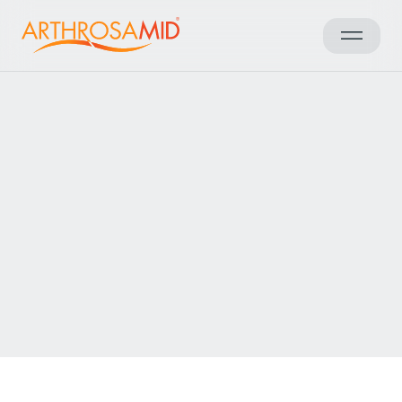
Sonuçlara geri dön
Access Arthrosamid® Knee
Osteoarthritis Treatment at
The Lister Hospital HCA
Healthcare UK
Make an enquiry